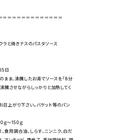
＝＝＝＝＝＝＝＝＝＝＝＝＝＝
オクラと焼きナスのパスタソース
65日
態のまま、沸騰したお湯でソースを「8分
※沸騰させながらしっかりと加熱してく
お召上がり下さい。バケット等のパン
0ｇ～150ｇ
ナス、食用調合油、しらす、ニンニク、白だ
塩、アンチョビ、唐辛子、香味調味料、調