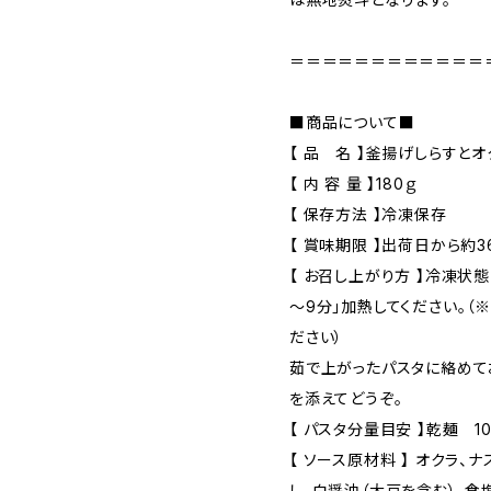
＝＝＝＝＝＝＝＝＝＝＝＝
■商品について■
【 品 名 】釜揚げしらすと
【 内 容 量 】180ｇ
【 保存方法 】冷凍保存
【 賞味期限 】出荷日から約3
【 お召し上がり方 】冷凍状
～9分」加熱してください。（
ださい）
茹で上がったパスタに絡めて
を添えてどうぞ。
【 パスタ分量目安 】乾麺 10
【 ソース原材料 】 オクラ、
し、白醤油（大豆を含む）、食