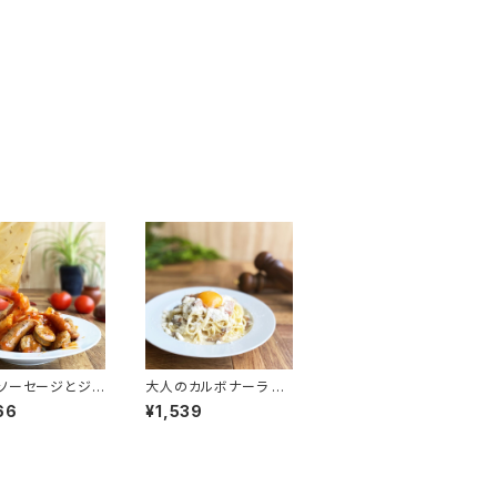
ソーセージとジャ
大人のカルボナーラ ク
のアラビアータ
ワトロフォルマッジ風ソ
66
¥1,539
）
ース