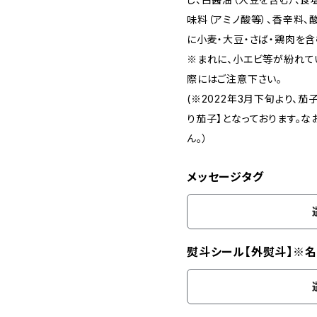
味料（アミノ酸等）、香辛料、
に小麦・大豆・さば・鶏肉を含
※まれに、小エビ等が紛れて
際にはご注意下さい。
(※2022年3月下旬より、茄
り茄子】となっております。
ん。）
メッセージタグ
熨斗シール【外熨斗】※