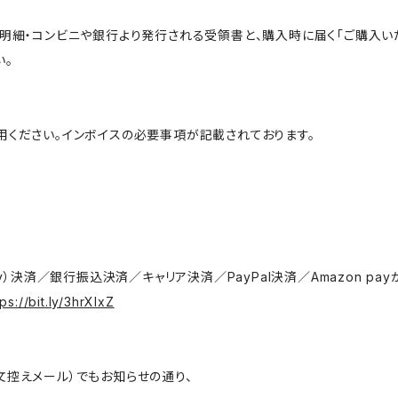
用明細・コンビニや銀行より発行される受領書と、購入時に届く「ご購入い
い。
用ください。インボイスの必要事項が記載されております。
y）決済／銀行振込決済／キャリア決済／PayPal決済／Amazon pa
tps://bit.ly/3hrXlxZ
文控えメール）でもお知らせの通り、