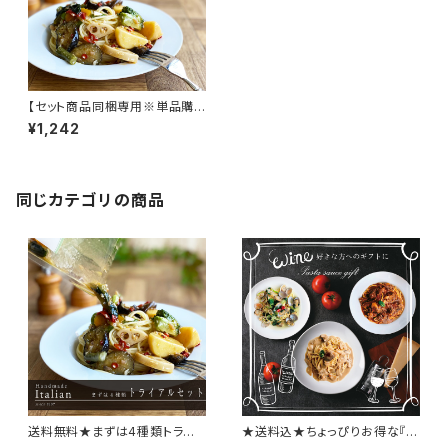
【セット商品同梱専用※単品購
入不可】8種類の野菜が入った
¥1,242
ペペロンチーノソース
同じカテゴリの商品
送料無料★まずは4種類トライ
★送料込★ちょっぴりお得な『ワ
アルセット【当ショップ初めてご
イン好きな方へのパスタソース3