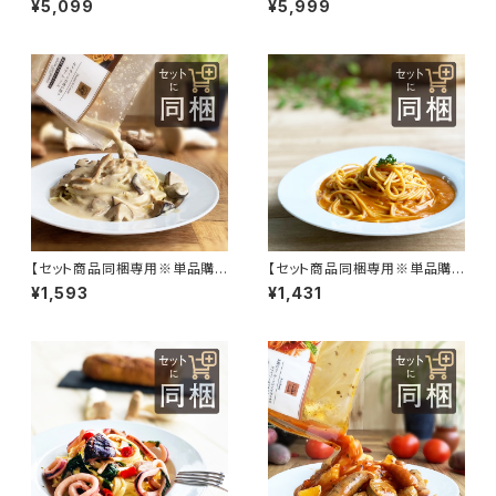
¥5,099
¥5,999
購入のお客様1回限り】★リピー
種セット』ギフトにも！
ト購入クーポン付き
【セット商品同梱専用※単品購
【セット商品同梱専用※単品購
入不可】ポルチーニの香り漂う
入不可】オマール海老と渡り蟹
¥1,593
¥1,431
クリームソース
の濃厚クリームソース