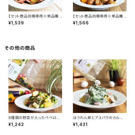
【セット商品同梱専用※単品購
【セット商品同梱専用※単品購
入不可】イカと大葉とキノコの和
入不可】3種のソーセージとジャ
¥1,539
¥1,566
風ソース
ガイモのアラビアータ（辛口）
その他の商品
8種類の野菜が入ったペペロン
ほうれん草とアスパラのカルボ
チーノソース
ナーラ風ソース
¥1,242
¥1,431