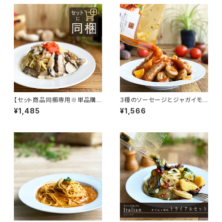
【セット商品同梱専用※単品購
3種のソーセージとジャガイモ
入不可】明太子とキノコのクリー
のアラビアータ（辛口）
¥1,485
¥1,566
ムパスタソース