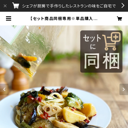
シェフが厨房で手作りしたレストランの味をご自宅で
【セット商品同梱専用※単品購入不
可】8種類の野菜が入ったペペロンチ
ーノソース | aAttA・Gratissimo