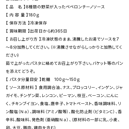
【 品 名 】8種類の野菜が入ったペペロンチーノソース
【 内 容 量 】180ｇ
【 保存方法 】冷凍保存
【 賞味期限 】出荷日から約365日
【 お召し上がり方 】冷凍状態のまま、沸騰したお湯でソースを7
～8分加熱してください。（※沸騰させながらしっかりと加熱してく
ださい）
茹で上がったパスタに絡めてお召上がり下さい。バケット等のパン
を添えてどうぞ。
【 パスタ分量目安 】乾麺 100ｇ～150ｇ
【 ソース原材料 】 食用調合油、ナス、ブロッコリー、インゲン、ジャ
ガイモ、チンゲン菜、レンコン、ピーマン、枝豆、ベーコン、にんに
く、チキンブイヨン、食塩、唐辛子、トマトペースト、香味調味料、リ
ン酸塩（Ｎａ）、調味料（アミノ酸等）、酸化防止剤（ビタミンＣ）、香
辛料、酸味料、発色剤（亜硝酸Ｎａ）、（原材料の一部に乳、小麦、
卵、大豆、豚肉、鶏肉を含む）