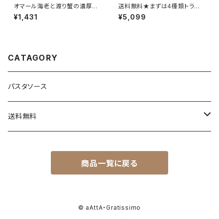
オマール海老と渡り蟹の濃厚ク
送料無料★まずは4種類トライ
リームソース
アルセット【当ショップ初めてご
¥1,431
¥5,099
購入のお客様1回限り】★リピー
ト購入クーポン付き
CATAGORY
パスタソース
送料無料
送料込セット
商品一覧に戻る
トライアルセット
セットと同梱商品
© aAttA・Gratissimo