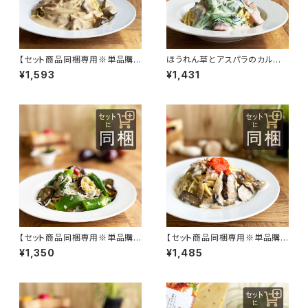
【セット商品同梱専用※単品購
ほうれん草とアスパラのカルボ
入不可】ポルチーニの香り漂う
ナーラ風ソース
¥1,593
¥1,431
クリームソース
【セット商品同梱専用※単品購
【セット商品同梱専用※単品購
入不可】釜揚げしらすとオクラと
入不可】明太子とキノコのクリー
¥1,350
¥1,485
焼きナスのパスタソース
ムパスタソース