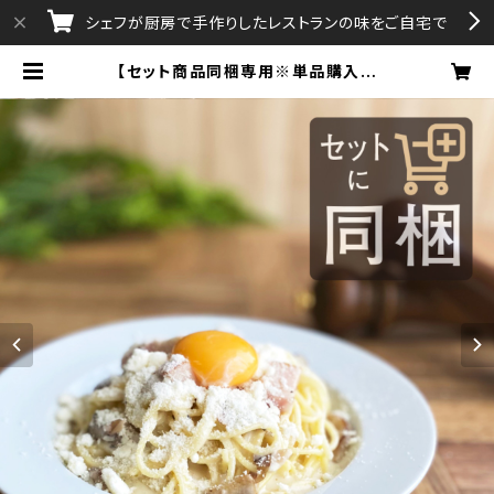
シェフが厨房で手作りしたレストランの味をご自宅で
【セット商品同梱専用※単品購入不
可】大人のカルボナーラ クワトロフォ
ルマッジ風ソース | aAttA・Gratis
simo