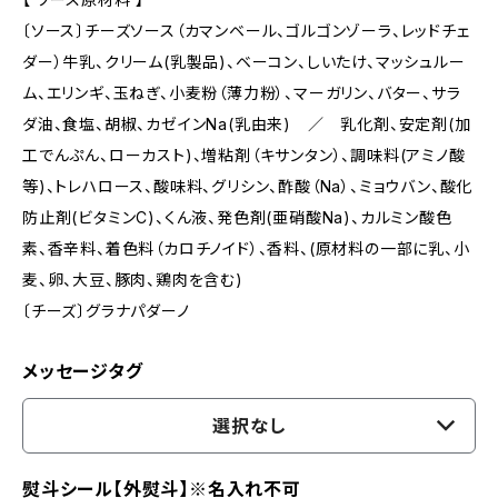
〔ソース〕チーズソース（カマンベール、ゴルゴンゾーラ、レッドチェ
ダー）牛乳、クリーム(乳製品)、ベーコン、しいたけ、マッシュルー
ム、エリンギ、玉ねぎ、小麦粉（薄力粉）、マーガリン、バター、サラ
ダ油、食塩、胡椒、カゼインNa(乳由来) ／ 乳化剤、安定剤(加
工でんぷん、ローカスト)、増粘剤（キサンタン）、調味料(アミノ酸
等)、トレハロース、酸味料、グリシン、酢酸（Na）、ミョウバン、酸化
防止剤(ビタミンC)、くん液、発色剤(亜硝酸Na)、カルミン酸色
素、香辛料、着色料（カロチノイド）、香料、(原材料の一部に乳、小
麦、卵、大豆、豚肉、鶏肉を含む)
〔チーズ〕グラナパダーノ
メッセージタグ
選択なし
熨斗シール【外熨斗】※名入れ不可