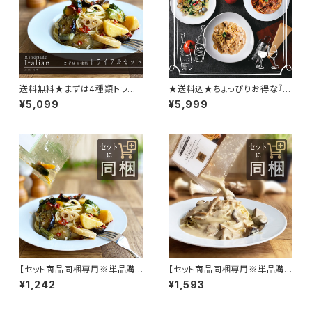
送料無料★まずは4種類トライ
★送料込★ちょっぴりお得な『ワ
アルセット【当ショップ初めてご
イン好きな方へのパスタソース3
¥5,099
¥5,999
購入のお客様1回限り】★リピー
種セット』ギフトにも！
ト購入クーポン付き
【セット商品同梱専用※単品購
【セット商品同梱専用※単品購
入不可】8種類の野菜が入った
入不可】ポルチーニの香り漂う
¥1,242
¥1,593
ペペロンチーノソース
クリームソース