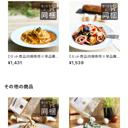
【セット商品同梱専用※単品購
【セット商品同梱専用※単品購
入不可】オマール海老と渡り蟹
入不可】イカと大葉とキノコの和
¥1,431
¥1,539
の濃厚クリームソース
風ソース
その他の商品