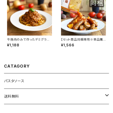
牛挽肉のみで作ったデミグラス
【セット商品同梱専用※単品購
ミートソース
入不可】3種のソーセージとジャ
¥1,188
¥1,566
ガイモのアラビアータ（辛口）
CATAGORY
パスタソース
送料無料
送料込セット