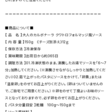
＝＝＝＝＝＝＝＝＝＝＝＝＝＝＝＝＝＝＝＝＝＝＝＝＝＝
■商品について■
【 品 名 】大人のカルボナーラ クワトロフォルマッジ風ソース
【 内 容 量 】150g 《チーズ別添え》12ｇ
【 保存方法 】冷凍保存
【 賞味期限 】出荷日から約365日
【 調理方法 】01.冷凍状態のまま、沸騰したお湯でソースを「6～7
分」加熱してください。（※沸騰させながらしっかりと加熱してくだ
さい）02.茹で上がったパスタにソースをかけて、「卵黄」または
「温泉卵」をのせてお召上がりください。（卵はついていませんの
で、ご自宅でご用意ください。）※卵をのせて丁度よいお味のソー
スとなっておりますので、必ず卵をのせてお召上がりください。
【 パスタ分量目安 】乾麺 100g～150gまで
【 ソース原材料 】