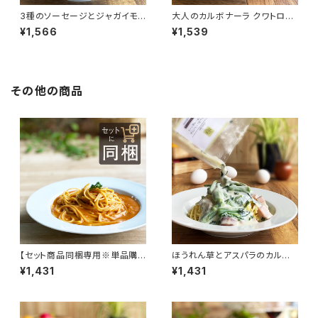
3種のソーセージとジャガイモ
大人のカルボナーラ クワトロフ
のアラビアータ（辛口）
ォルマッジ風ソース
¥1,566
¥1,539
その他の商品
【セット商品同梱専用※単品購
ほうれん草とアスパラのカルボ
入不可】オマール海老と渡り蟹
ナーラ風ソース
¥1,431
¥1,431
の濃厚クリームソース