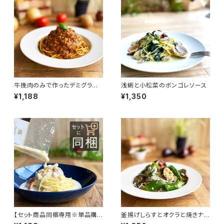
牛挽肉のみで作ったデミグラス
浅蜊と小松菜のボンゴレソース
ミートソース
¥1,188
¥1,350
【セット商品同梱専用※単品購
釜揚げしらすとオクラと焼きナス
入不可】あさりと野菜とベーコ
のパスタソース