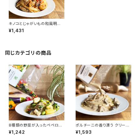
キノコとじゃがいもの和風明太
子パスタソース
¥1,431
同じカテゴリの商品
8種類の野菜が入ったペペロン
ポルチーニの香り漂う クリーム
チーノソース
ソース
¥1,242
¥1,593