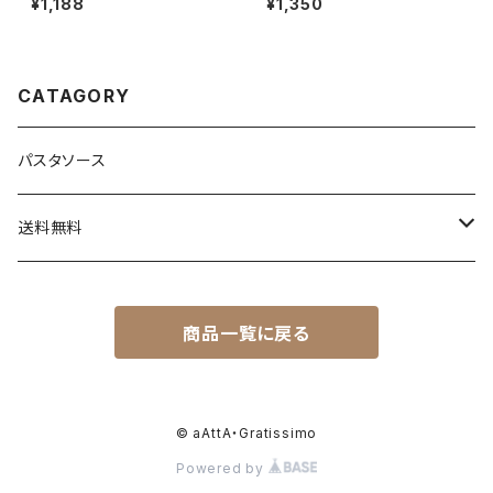
¥1,188
¥1,350
ンのクラムチャウダー風ソース
CATAGORY
パスタソース
送料無料
送料込セット
商品一覧に戻る
トライアルセット
セットと同梱商品
© aAttA・Gratissimo
Powered by