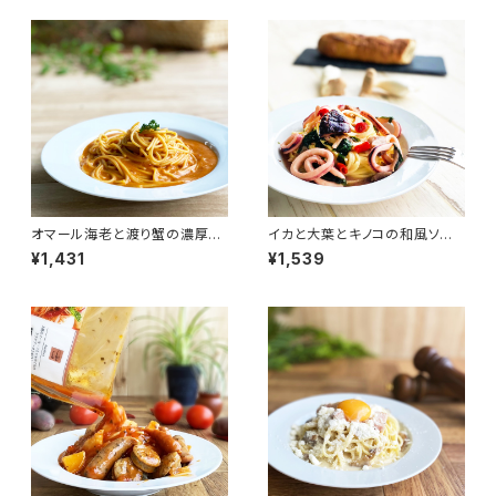
オマール海老と渡り蟹の濃厚ク
イカと大葉とキノコの和風ソー
リームソース
ス
¥1,431
¥1,539