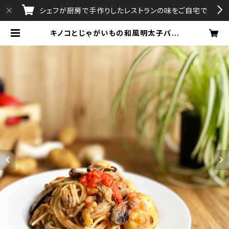
シェフが厨房で手作りしたレストランの味をご自宅で
キノコとじゃがいもの和風明太子パス
タソース | aAttA・Gratissimo