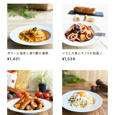
オマール海老と渡り蟹の濃厚ク
イカと大葉とキノコの和風ソー
リームソース
ス
¥1,431
¥1,539