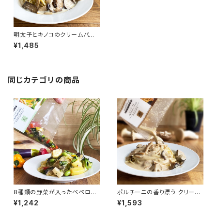
明太子とキノコのクリームパスタ
ソース
¥1,485
同じカテゴリの商品
8種類の野菜が入ったペペロン
ポルチーニの香り漂う クリーム
チーノソース
ソース
¥1,242
¥1,593