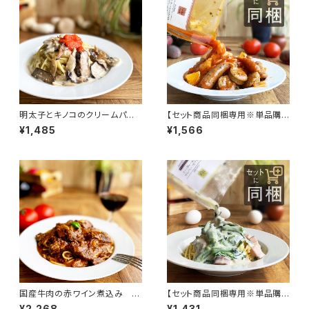
明太子とキノコのクリームパスタ
【セット商品同梱専用※単品購
ソース
入不可】3種のソーセージとジャ
¥1,485
¥1,566
ガイモのアラビアータ（辛口）
国産牛肉の赤ワイン煮込み ミ
【セット商品同梱専用※単品購
ートソース
入不可】ほうれん草とアスパラの
¥2,268
¥1,431