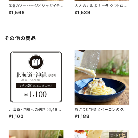
3種のソーセージとジャガイモ
大人のカルボナーラ クワトロフ
のアラビアータ（辛口）
ォルマッジ風ソース
¥1,566
¥1,539
その他の商品
北海道・沖縄への送料（6,480
あさりと野菜とベーコンのクラ
円以上ご購入の方）
ムチャウダー風ソース
¥1,100
¥1,188