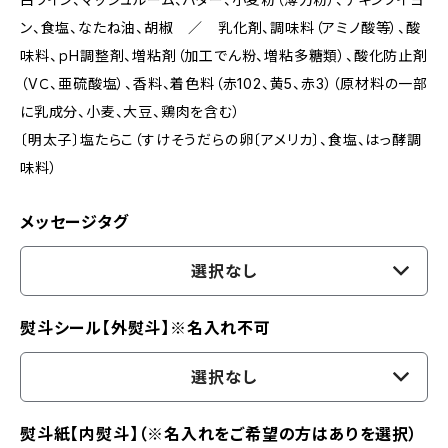
ン、食塩、なたね油、胡椒 ／ 乳化剤、調味料（アミノ酸等）、酸
味料、ｐH調整剤、増粘剤（加工でん粉、増粘多糖類）、酸化防止剤
（VＣ、亜硫酸塩）、香料、着色料（赤102、黄5、赤3）（原材料の一部
に乳成分、小麦、大豆、鶏肉を含む）
〔明太子〕塩たらこ（すけそうだらの卵〔アメリカ〕、食塩、はっ酵調
味料）
メッセージタグ
選択なし
熨斗シール【外熨斗】※名入れ不可
選択なし
熨斗紙【内熨斗】（※名入れをご希望の方はありを選択）