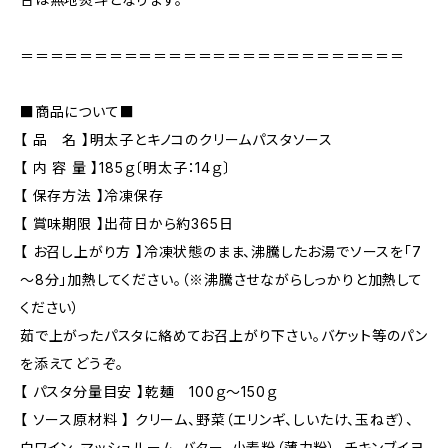
＝＝＝＝＝＝＝＝＝＝＝＝＝＝＝＝＝＝＝＝＝＝＝＝＝＝
■商品について■
【 品 名 】明太子とキノコのクリームパスタソース
【 内 容 量 】185ｇ〔明太子：14ｇ〕
【 保存方法 】冷凍保存
【 賞味期限 】出荷日から約365日
【 お召し上がり方 】冷凍状態のまま、沸騰したお湯でソースを「7
～8分」加熱してください。（※沸騰させながらしっかりと加熱して
ください）
茹で上がったパスタに絡めてお召上がり下さい。バケット等のパン
を添えてどうぞ。
【 パスタ分量目安 】乾麺 100ｇ～150ｇ
【 ソース原材料 】 クリーム、野菜（エリンギ、しいたけ、玉ねぎ）、
白ワイン、マッシュルーム、バター、小麦粉（薄力粉）、チキンブイヨ