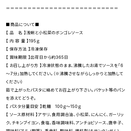
＝＝＝＝＝＝＝＝＝＝＝＝＝＝＝＝＝＝＝＝＝＝＝＝＝＝
■商品について■
【 品 名 】浅蜊と小松菜のボンゴレソース
【 内 容 量 】195ｇ
【 保存方法 】冷凍保存
【 賞味期限 】出荷日から約365日
【 お召し上がり方 】冷凍状態のまま、沸騰したお湯でソースを「6
～7分」加熱してください。（※沸騰させながらしっかりと加熱して
ください）
茹で上がったパスタに絡めてお召上がり下さい。バケット等のパン
を添えてどうぞ。
【 パスタ分量目安 】乾麺 100ｇ～150ｇ
【 ソース原材料 】アサリ、食用調合油、小松菜、にんにく、ガーリッ
ク、チキンブイヨン、食塩、香味調味料、アンチョビソース、唐辛子、
調味料(アミノ酸等)、香辛料、酸味料、増粘剤(キサンタンガム)、