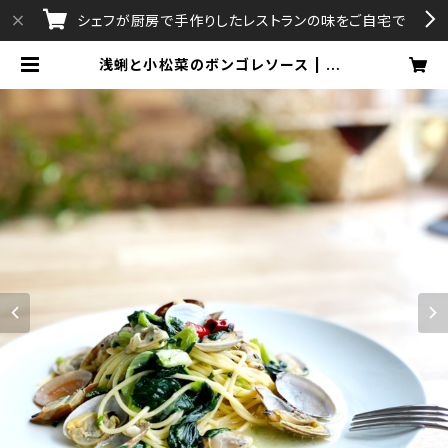
シェフが厨房で手作りしたレストランの味をご自宅で
浅蜊と小松菜のボンゴレソース | aA
ttA・Gratissimo