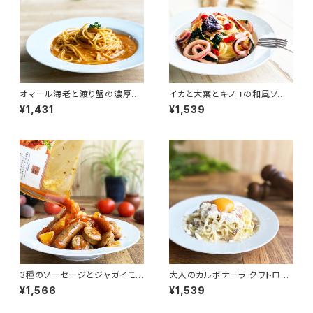
オマール海老と渡り蟹の濃厚ク
イカと大葉とキノコの和風ソー
リームソース
ス
¥1,431
¥1,539
3種のソーセージとジャガイモ
大人のカルボナーラ クワトロフ
のアラビアータ（辛口）
ォルマッジ風ソース
¥1,566
¥1,539