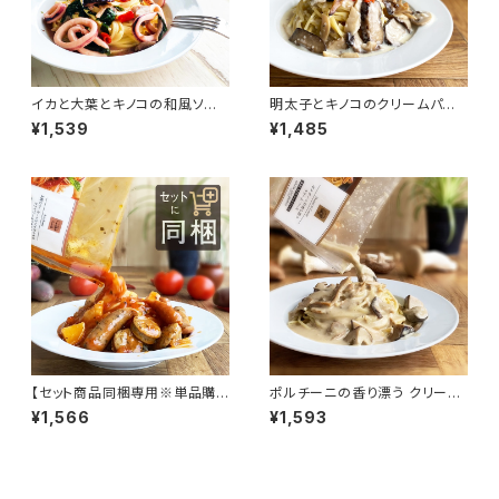
イカと大葉とキノコの和風ソー
明太子とキノコのクリームパスタ
ス
ソース
¥1,539
¥1,485
【セット商品同梱専用※単品購
ポルチーニの香り漂う クリーム
入不可】3種のソーセージとジャ
ソース
¥1,566
¥1,593
ガイモのアラビアータ（辛口）