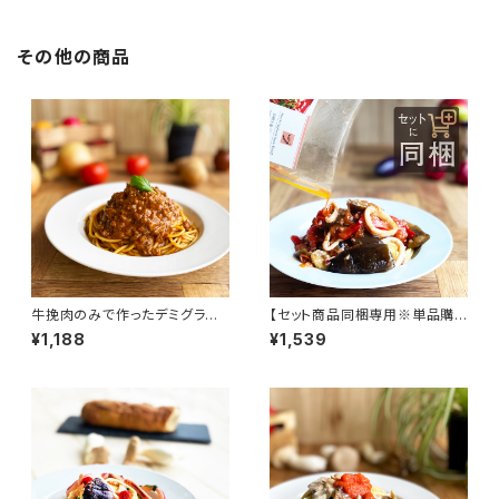
その他の商品
牛挽肉のみで作ったデミグラス
【セット商品同梱専用※単品購
ミートソース
入不可】烏賊と茄子とパプリカ
¥1,188
¥1,539
の ペペロンチーノソース〔大辛〕