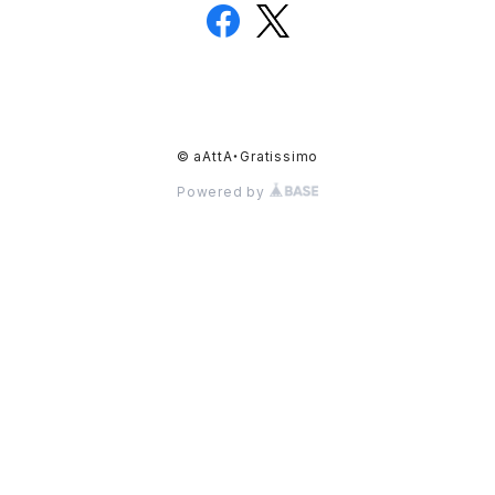
© aAttA・Gratissimo
Powered by