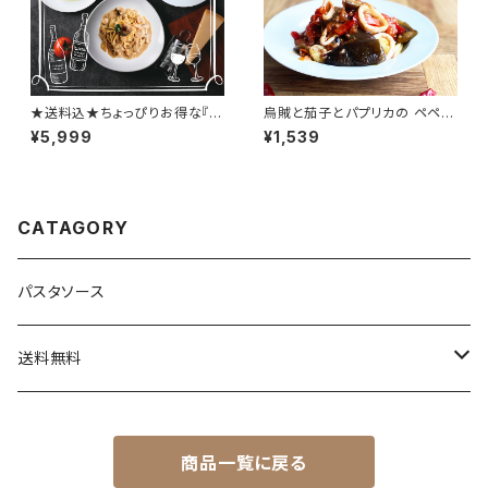
★送料込★ちょっぴりお得な『ワ
烏賊と茄子とパプリカの ペペロ
イン好きな方へのパスタソース3
ンチーノソース〔大辛〕
¥5,999
¥1,539
種セット』ギフトにも！
CATAGORY
パスタソース
送料無料
送料込セット
商品一覧に戻る