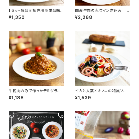
【セット商品同梱専用※単品購
国産牛肉の赤ワイン煮込み ミ
入不可】浅蜊と小松菜のボンゴ
ートソース
¥1,350
¥2,268
レソース
牛挽肉のみで作ったデミグラス
イカと大葉とキノコの和風ソー
ミートソース
ス
¥1,188
¥1,539