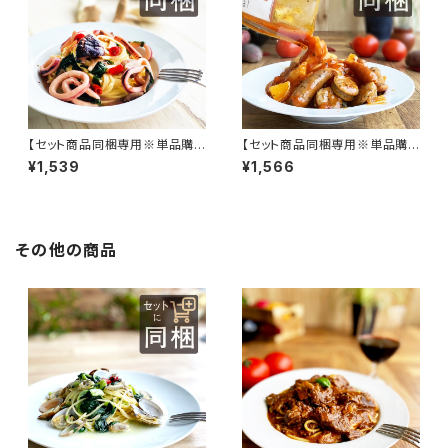
【セット商品同梱専用※単品購
【セット商品同梱専用※単品購
入不可】イカと大葉とキノコの和
入不可】3種のソーセージとジャ
¥1,539
¥1,566
風ソース
ガイモのアラビアータ（辛口）
その他の商品