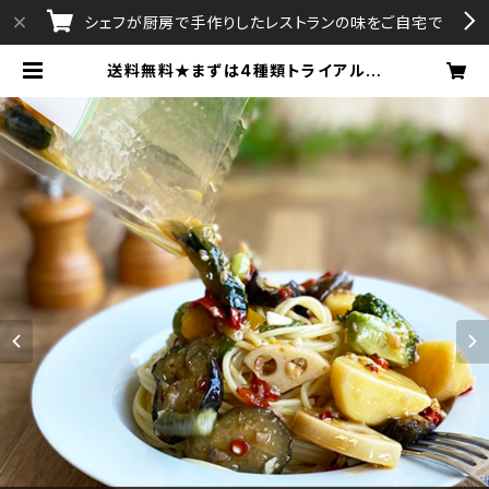
シェフが厨房で手作りしたレストランの味をご自宅で
送料無料★まずは4種類トライアルセ
ット【当ショップ初めてご購入のお客
様1回限り】★リピート購入クーポン付
き | aAttA・Gratissimo