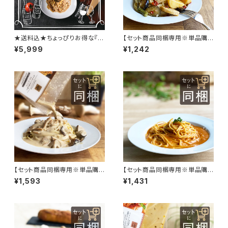
★送料込★ちょっぴりお得な『ワ
【セット商品同梱専用※単品購
イン好きな方へのパスタソース3
入不可】8種類の野菜が入った
¥5,999
¥1,242
種セット』ギフトにも！
ペペロンチーノソース
【セット商品同梱専用※単品購
【セット商品同梱専用※単品購
入不可】ポルチーニの香り漂う
入不可】オマール海老と渡り蟹
¥1,593
¥1,431
クリームソース
の濃厚クリームソース