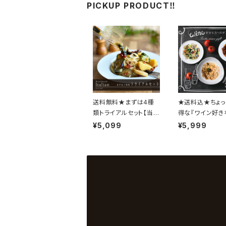
PICKUP PRODUCT‼
送料無料★まずは4種
★送料込★ちょ
類トライアルセット【当シ
得な『ワイン好き
ョップ初めてご購入のお
のパスタソース3
¥5,099
¥5,999
客様1回限り】★リピート
ト』ギフトにも！
購入クーポン付き