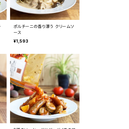
チ
ポルチーニの香り漂う クリームソ
ース
¥1,593