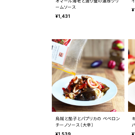
オマール海老と渡り蟹の濃厚クリ
ームソース
¥
¥1,431
烏賊と茄子とパプリカの ペペロン
チーノソース〔大辛〕
¥1,539
¥