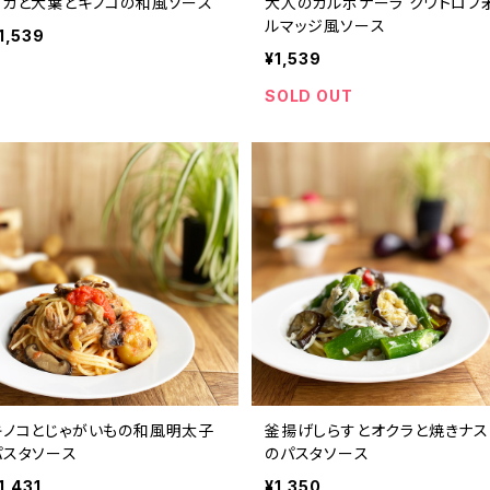
イカと大葉とキノコの和風ソース
大人のカルボナーラ クワトロフ
ルマッジ風ソース
1,539
¥1,539
SOLD OUT
キノコとじゃがいもの和風明太子
釜揚げしらすとオクラと焼きナス
パスタソース
のパスタソース
1,431
¥1,350