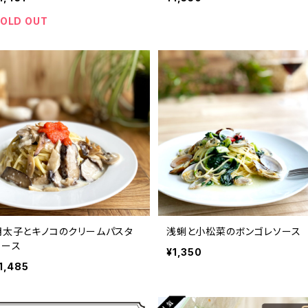
OLD OUT
明太子とキノコのクリームパスタ
浅蜊と小松菜のボンゴレソース
ソース
¥1,350
1,485